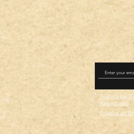
Política de T
 - 26
Reembolso
Politica de E
ays