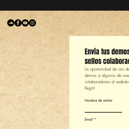
Envía tus demo
sellos colabora
La oportunidad de oro de
demos a algunos de nues
colaboradores al rededo
llegó!
Nombre de artista
Email