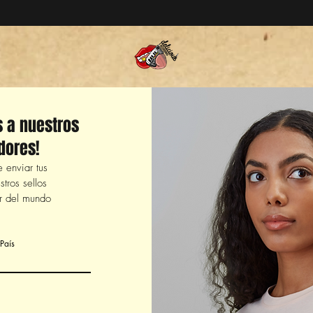
s a nuestros
dores!
 enviar tus
tros sellos
r del mundo
País