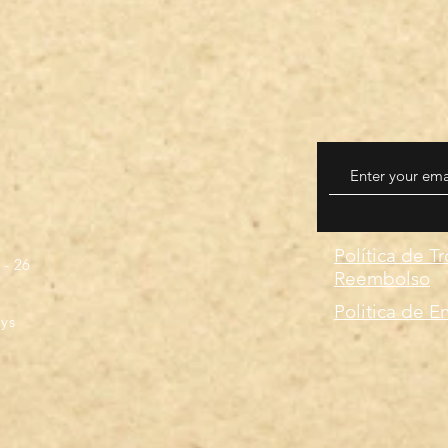
Política de T
 - 26
Reembolso
Politica de E
ays