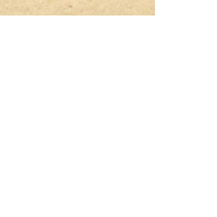
Delicious Recordings.
CNPJ
43.582.209
/0001-13
infodeliciousrec@gmail.com
Tempo de envio estimado entre 18 - 26
dias, dependendo da sua regiāo.
Estimated shipping time 18 - 26 days
depending on your region.