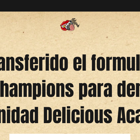
nsferido el formul
hampions para den
idad Delicious A