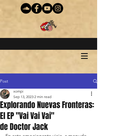
Post
xompi
Sep 13, 2023
2 min read
Explorando Nuevas Fronteras:
El EP "Vai Vai Vai"
de Doctor Jack
En este emocionante viaje, a menudo 