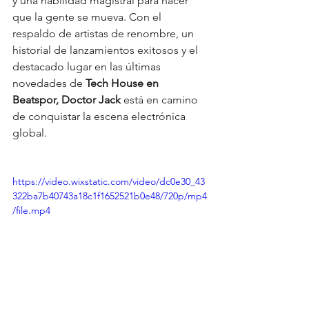
y una habilidad magistral para hacer 
que la gente se mueva. Con el 
respaldo de artistas de renombre, un 
historial de lanzamientos exitosos y el 
destacado lugar en las últimas 
novedades de 
Tech House en 
Beatspor, Doctor Jack 
está en camino 
de conquistar la escena electrónica 
global.
https://video.wixstatic.com/video/dc0e30_43
322ba7b40743a18c1f1652521b0e48/720p/mp4
/file.mp4