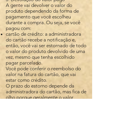
A gente vai devolver o valor do
produto dependendo da forma de
pagamento que você escolheu
durante a compra. Ou seja, se você
pagou com:
cartão de crédito: a administradora
do cartão recebe a notificação e,
então, você vai ser estornado de todo
o valor do produto devolvido de uma
vez, mesmo que tenha escolhido
pagar parcelado.
Você pode conferir o reembolso do
valor na fatura do cartão, que vai
estar como crédito.
O prazo do estorno depende da
administradora do cartão, mas fica de
olho porque geralmente o valor
aparece em até duas faturas, geradas
depois da sua solicitação de
devolução do produto.
boleto bancário ou débito em conta:
vamos fazer um depósito em até 10