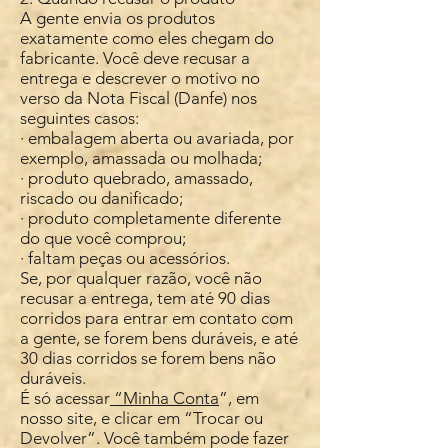
A gente envia os produtos
exatamente como eles chegam do
fabricante. Você deve recusar a
entrega e descrever o motivo no
verso da Nota Fiscal (Danfe) nos
seguintes casos:
· embalagem aberta ou avariada, por
exemplo, amassada ou molhada;
· produto quebrado, amassado,
riscado ou danificado;
· produto completamente diferente
do que você comprou;
· faltam peças ou acessórios.
Se, por qualquer razão, você não
recusar a entrega, tem até 90 dias
corridos para entrar em contato com
a gente, se forem bens duráveis, e até
30 dias corridos se forem bens não
duráveis.
É só acessar
“Minha Conta
”, em
nosso site, e clicar em “Trocar ou
Devolver”. Você também pode fazer