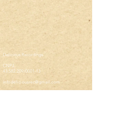
Delicious Recordings.
CNPJ
43.582.209
/0001-13
infodeliciousrec@gmail.com
Tempo de envio estimado entre 18 - 26
dias, dependendo da sua regiāo.
Estimated shipping time 18 - 26 days
depending on your region.