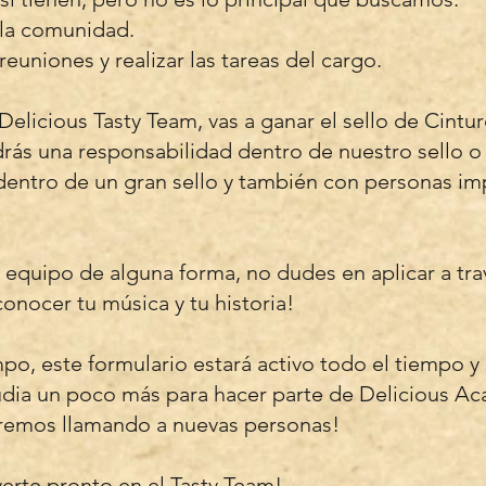
n la comunidad.
reuniones y realizar las tareas del cargo.
elicious Tasty Team, vas a ganar el sello de Cintur
rás una responsabilidad dentro de nuestro sello 
 dentro de un gran sello y también con personas im
equipo de alguna forma, no dudes en aplicar a trav
onocer tu música y tu historia!
o, este formulario estará activo todo el tiempo y s
studia un poco más para hacer parte de Delicious A
remos llamando a nuevas personas!
rte pronto en el Tasty Team!