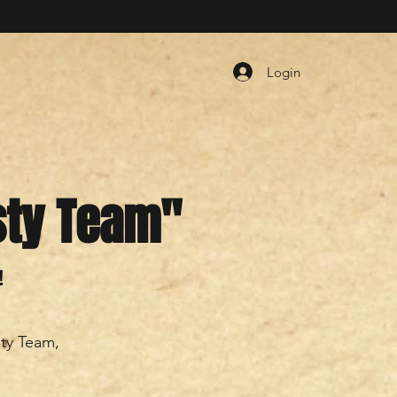
Login
sty Team"
!
ty Team,