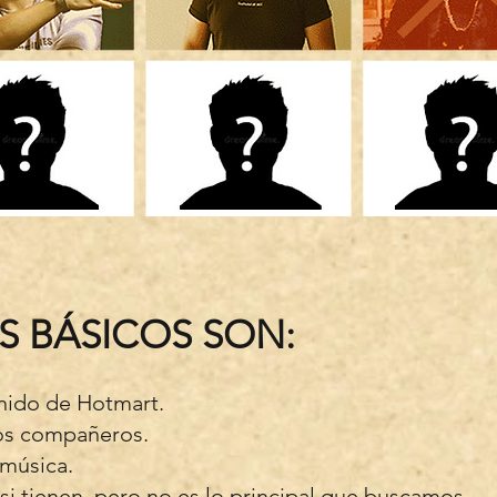
S BÁSICOS SON:
enido de Hotmart.
los compañeros.
 música.
si tienen, pero no es lo principal que buscamos.