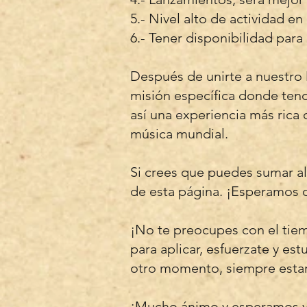
5.- Nivel alto de actividad e
6.- Tener disponibilidad para 
Después de unirte a nuestro D
misión específica donde tend
así una experiencia más rica
música mundial.
Si crees que puedes sumar al 
de esta página. ¡Esperamos c
¡No te preocupes con el tiemp
para aplicar, esfuerzate y e
o
tro momento, siempre esta
¡Mucho ánimo y esperamos ve